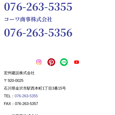
076-263-5355
個人情報とは、「その情報に含まれる氏名、生年
月日その他の記述、または個人別に付けられた番
コーワ商事株式会社
号などによってその個人を識別できるもの(その
076-263-5356
情報のみでは識別できないが、他の情報と容易に
照合することができ、それによって個人を識別で
きるものを含みます)」をいいます。
当社は、お客様の情報はもちろんのこと、取引先
企業様と当社従業者の情報で個人情報に該当する
ものは、このプライバシーポリシーに基づいて適
切にお取り扱いいたします。
宏州建設株式会社
〒920-0025
2.当社のコンプライアン
石川県金沢市駅西本町1丁目3番15号
ス・プログラム
TEL：
076-263-5355
FAX：076-263-5357
当社は、個人情報を保護するための社内ルールと
社内体制を「個人情報保護に関するコンプライア