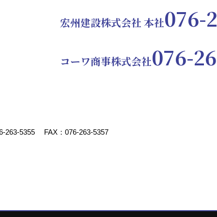
076-
宏州建設株式会社 本社
イアンス・プログラム
076-26
社内ルールと社内体制を「個人情報保護に関するコンプライア
コーワ商事株式会社
ライバシーポリシーを具体化するために、「個人情報保護基本
様の個人情報を適切に取り扱うために取扱統括責任者として個
者を選任しております。その他にも、各業務の長を個人情報保
ように配慮しております。
6-263-5355
FAX：076-263-5357
目的について
、次の目的の範囲内でのみ利用いたします。