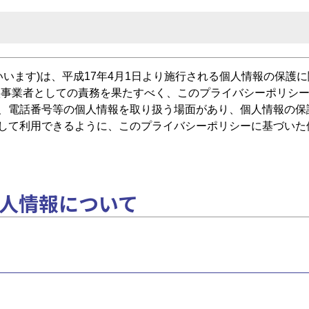
いいます)は、平成17年4月1日より施行される個人情報の保護
扱事業者としての責務を果たすべく、このプライバシーポリシ
、電話番号等の個人情報を取り扱う場面があり、個人情報の保
して利用できるように、このプライバシーポリシーに基づいた
個人情報について
る氏名、生年月日その他の記述、または個人別に付けられた番
ないが、他の情報と容易に照合することができ、それによって個
こと、取引先企業様と当社従業者の情報で個人情報に該当する
ます。