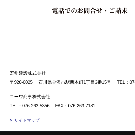
電話でのお問合せ・ご請求
2.当社のコンプラ
当社は、個人情報を保護するための
ります。
社内ルールといたしまして、このプ
おります。
また、社内体制といたしまして、皆
に、取扱状況確認者として監査責任
宏州建設株式会社
ましても個人情報を適切に取り扱う
〒920-0025
石川県金沢市駅西本町1丁目3番15号
TEL：
07
コーワ商事株式会社
3.個人情報の利用
TEL：
076-263-5356
FAX：076-263-7181
皆様にご記入いただいた個人情報は
サイトマップ
お客様の個人情報